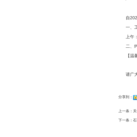
自2
一、
上午：8
二、
【温
请广
分享到：
上一条：
关
下一条：
石